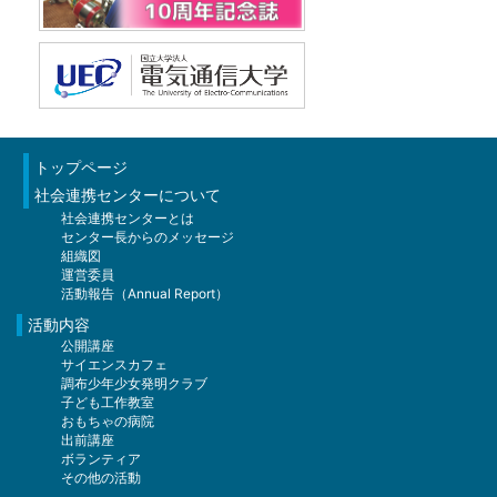
前期11名（小学5年生5名、6年生6名、うち男
参加者
会場
参加者
子8名・女子3名）
前期9名（小学5年生5名、6年生4名、うち男
渋谷区こども科学センター ハチラボ
後期7名（小学5年生2名、6年生5名、うち男子
小学校5・6年生 12名
子9名）
3名・女子4名）
参加者
後期10名（小学5年生6名、6年生4名、うち男
講師
講師
子7名・女子3名）
小学校5・6年生 12名
トップページ
電気通信大学情報理工学研究科基礎理工学専
電気通信大学情報理工学研究科基礎理工学専
講師
社会連携センターについて
攻 牧 昌次郎 助教
講師
攻 牧 昌次郎 助教
社会連携センターとは
電気通信大学情報理工学部・情報理工学研究
センター長からのメッセージ
電気通信大学情報理工学研究科基礎理工学専
電気通信大学情報理工学部・情報理工学研究
電気通信大学情報理工学研究科基礎理工学専
組織図
科 学生7名
攻 牧 昌次郎 助教
科 学生5名
運営委員
攻 牧 昌次郎 助教
電気通信大学情報理工学部・情報理工学研究
活動報告（Annual Report）
活動テーマ
電気通信大学情報理工学部・情報理工学研究
活動テーマ
科 学生7名
活動内容
科 学生7名
公開講座
酵素で発光するホタルの原理を試験管で再現し
サイエンスカフェ
酵素で発光するホタルの原理を試験管で再現し
活動テーマ
て、生体機能を人間が人工的に創ることができ
調布少年少女発明クラブ
内容
て、生体機能を人間が人工的に創ることができ
子ども工作教室
るかどうか確かめてみる。
酵素で発光するホタルの原理を試験管で再現し
おもちゃの病院
るかどうか確かめてみる。
活動テーマ：
出前講座
て、生体機能を人間が人工的に創ることができ
ボランティア
活動概要
酵素で発光するホタルの原理を試験管で再現
活動概要
るかどうか確かめてみる。
その他の活動
し、生体機能を人間が人工的に創ることができ